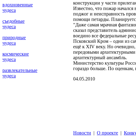
конструкции у части прилега
вдохновенные
Известно, что пожар начался 
чудеса
поджог и неисправность пров
помощи петарды. Планируется
съедобные
"Даже самая мрачная фантази
чудеса
сказал представитель админи
воедино все федеральные рес
природные
Псковский Кром – одни из са
чудеса
ещё к XIV веку. Но очевидно,
передовыми архитектурными 
космические
архитектурный ансамбль.
чудеса
Министерство культуры Pосси
гораздо больше. По оценкам,
развлекательные
чудеса
04.05.2010
Новости
|
О проекте
|
Конк