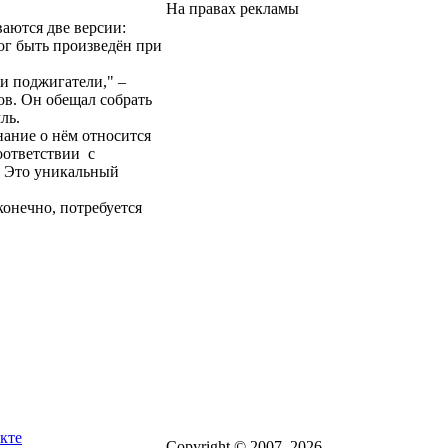
На правах рекламы
ваются две версии:
ог быть произведён при
и поджигатели," –
в. Он обещал собрать
ль.
ание о нём относится
соответствии с
. Это уникальный
онечно, потребуется
кте
Copyright © 2007–2026