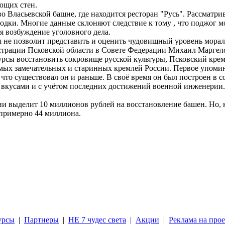
ющих стен.
во Власьевской башне, где находится ресторан "Русь". Рассматри
одки. Многие данные склоняют следствие к тому , что поджог м
 возбуждение уголовного дела.
я не позволит представить и оценить чудовищный уровень морал
страции Псковской области в Совете Федерации Михаил Маргело
урсы восстановить сокровище русской культуры, Псковский крем
мых замечательных и старинных кремлей России. Первое упомин
 что существовал он и раньше. В своё время он был построен в 
вкусами и с учётом последних достижений военной инженерии
и выделит 10 миллионов рублей на восстановление башен. Но, к
 примерно 44 миллиона.
урсы
|
Партнеры
|
НЕ 7 чудес света
|
Акции
|
Реклама на прое