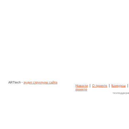
ARTtech -
аудит структуры сайта
|
|
Новости
О проекте
Конкурсы
проекте
техподдерж