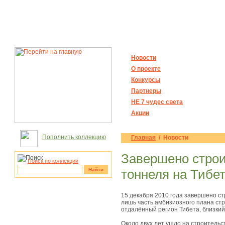
Новости
О проекте
Конкурсы
Партнеры
НЕ 7 чудес света
Акции
Пополнить коллекцию
Главная
/ Новости
Завершено строи
Поиск по коллекции
Найти
тоннеля на Тибе
рукотворные
15 декабря 2010 года завершено ст
чудеса
лишь часть амбизиозного плана ст
отдалённый регион Тибета, близкий
Около двух лет ушло на строительст