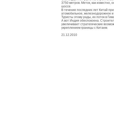
живые
3750 метров. Меток, как известно,
чудеса
шоссе.
В течение последних лет Китай при
атомобильное, железнодорожное и
вдохновенные
Туристы этому рады, их поток в Гим
чудеса
А вот Индия обеспокоена. Строите
увеличивает стратегические возмож
укреплением границы с Китаем.
съедобные
21.12.2010
чудеса
природные
чудеса
космические
чудеса
развлекательные
чудеса