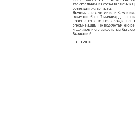
живые
Общая масса SPT-CL J0546-5345 оц
чудеса
это скопление из сотен галактик на
созвездии Живописец.
Другими словами, жители Земли им
каким оно было 7 миллиардов лет н
вдохновенные
пространство только зарождалось. 
чудеса
огромнейшим. По подсчётам, его ре
люди, могли его увидеть, мы бы ска
Вселенной.
съедобные
чудеса
13.10.2010
природные
чудеса
космические
чудеса
развлекательные
чудеса