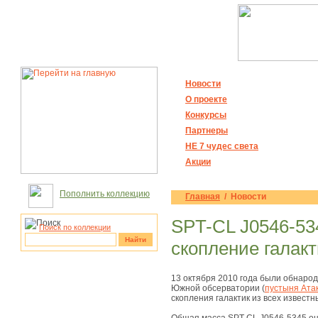
Новости
О проекте
Конкурсы
Партнеры
НЕ 7 чудес света
Акции
Пополнить коллекцию
Главная
/ Новости
SPT-CL J0546-53
Поиск по коллекции
Найти
скопление галакт
рукотворные
13 октября 2010 года были обнар
чудеса
Южной обсерватории (
пустыня Ата
скопления галактик из всех известн