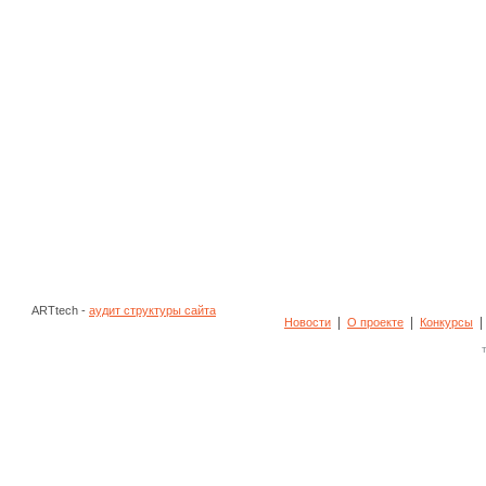
ARTtech -
аудит структуры сайта
|
|
Новости
О проекте
Конкурсы