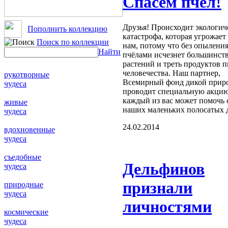
Спасем пчел!
Друзья! Происходит экологич
Пополнить коллекцию
катастрофа, которая угрожает
Поиск по коллекции
нам, потому что без опылени
Найти
пчёлами исчезнет большинст
растений и треть продуктов 
человечества. Наш партнер,
рукотворные
Всемирный фонд дикой прир
чудеса
проводит специальную акцию
каждый из вас может помочь 
живые
наших маленьких полосатых д
чудеса
24.02.2014
вдохновенные
чудеса
съедобные
Дельфинов
чудеса
признали
природные
чудеса
личностями
космические
чудеса