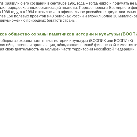
 заявили о его создании в сентябре 1961 года – тогда никто и подумать не м
ных природоохранных организаций планеты. Первые проекты Всемирного фон
 1988 году, а в 1994 открылось его официальное российское представительс
ее 150 полевых проектов в 40 регионах России и вложил более 30 миллионов
приумножению природных богатств страны.
кое общество охраны памятников истории и культуры (ВООП
 общество охраны памятников истории и культуры (ВООПИК или ВООПИиК) 
ая общественная организация, обладающая полной финансовой самостояте
я свою деятельность на большей части территории Российской Федерации.