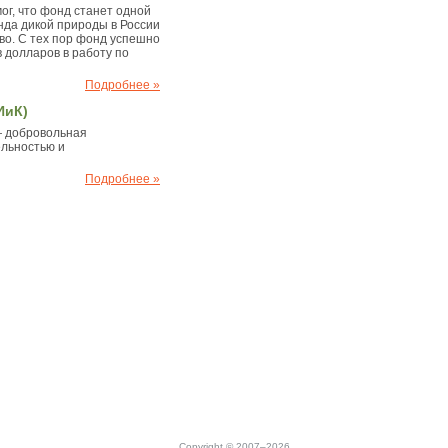
ог, что фонд станет одной
да дикой природы в России
тво. С тех пор фонд успешно
 долларов в работу по
Подробнее »
ИиК)
— добровольная
льностью и
Подробнее »
Copyright © 2007–2026