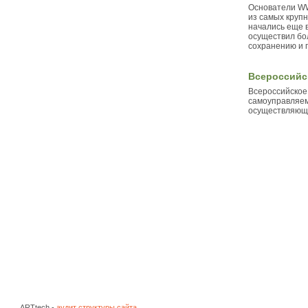
живые
Основатели WWF
чудеса
из самых круп
начались еще в
осуществил бол
вдохновенные
сохранению и 
чудеса
Всероссийс
съедобные
Всероссийское
чудеса
самоуправляем
осуществляюща
природные
чудеса
космические
чудеса
развлекательные
чудеса
ARTtech -
аудит структуры сайта