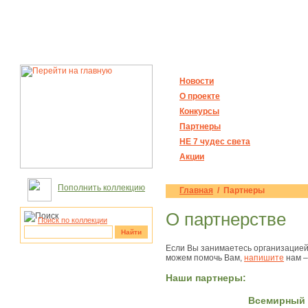
Новости
О проекте
Конкурсы
Партнеры
НЕ 7 чудес света
Акции
Пополнить коллекцию
Главная
/ Партнеры
О партнерстве
Поиск по коллекции
Найти
Если Вы занимаетесь организацией
можем помочь Вам,
напишите
нам –
рукотворные
чудеса
Наши партнеры:
Всемирный 