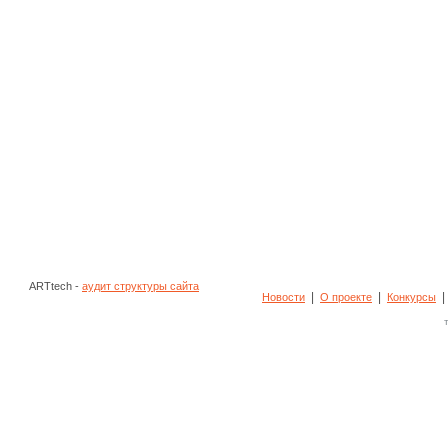
ARTtech -
аудит структуры сайта
|
|
Новости
О проекте
Конкурсы