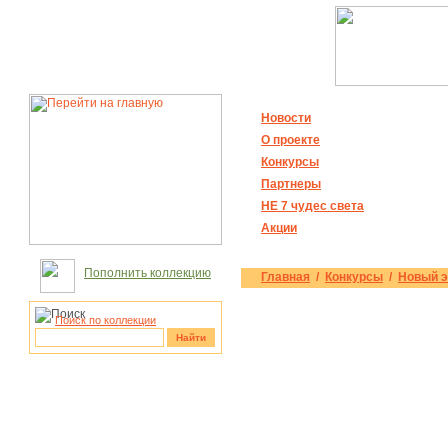
Новости
О проекте
Конкурсы
Партнеры
НЕ 7 чудес света
Акции
Пополнить коллекцию
Главная
/
Конкурсы
/
Новый э
Поиск по коллекции
Найти
рукотворные
чудеса