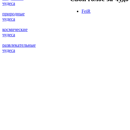
чудеса
FeiR
природные
чудеса
космические
чудеса
развлекательные
чудеса