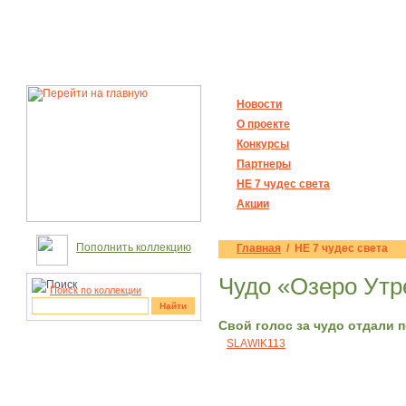
Новости
О проекте
Конкурсы
Партнеры
НЕ 7 чудес света
Акции
Пополнить коллекцию
Главная
/ НЕ 7 чудес света
Чудо «Озеро Ут
Поиск по коллекции
Найти
Свой голос за чудо отдали 
SLAWIK113
рукотворные
чудеса