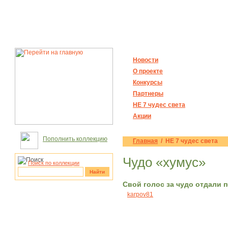
Новости
О проекте
Конкурсы
Партнеры
НЕ 7 чудес света
Акции
Пополнить коллекцию
Главная
/ НЕ 7 чудес света
Чудо «хумус»
Поиск по коллекции
Найти
Свой голос за чудо отдали 
karpov81
рукотворные
чудеса