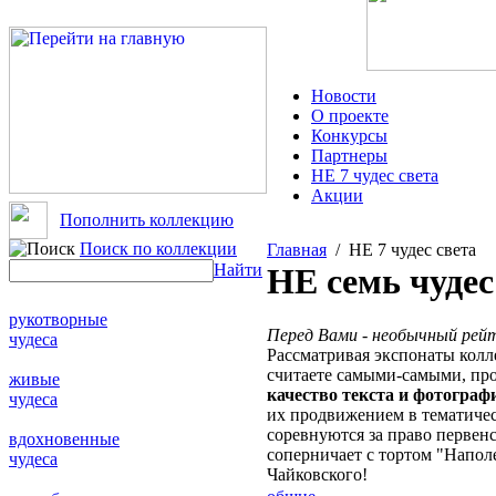
Новости
О проекте
Конкурсы
Партнеры
НЕ 7 чудес света
Акции
Пополнить коллекцию
Поиск по коллекции
Главная
/ НЕ 7 чудес света
Найти
НЕ семь чудес
рукотворные
Перед Вами - необычный рейт
чудеса
Рассматривая экспонаты колл
считаете самыми-самыми, прог
живые
качество текста и фотограф
чудеса
их продвижением в тематиче
соревнуются за право первен
вдохновенные
соперничает с тортом "Напо
чудеса
Чайковского!