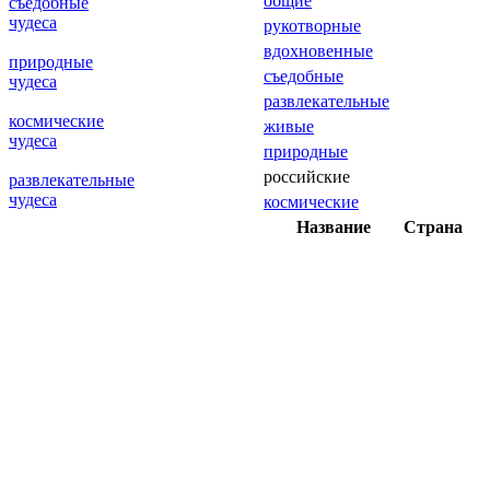
общие
съедобные
чудеса
рукотворные
вдохновенные
природные
съедобные
чудеса
развлекательные
космические
живые
чудеса
природные
российские
развлекательные
чудеса
космические
Название
Страна