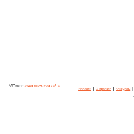
ARTtech -
аудит структуры сайта
|
|
Новости
О проекте
Конкурсы