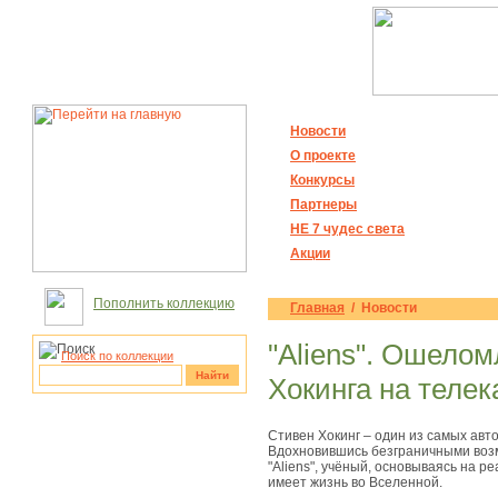
Новости
О проекте
Конкурсы
Партнеры
НЕ 7 чудес света
Акции
Пополнить коллекцию
Главная
/ Новости
"Aliens". Ошело
Поиск по коллекции
Найти
Хокинга на телек
рукотворные
Стивен Хокинг – один из самых авт
чудеса
Вдохновившись безграничными воз
"Aliens", учёный, основываясь на 
имеет жизнь во Вселенной.