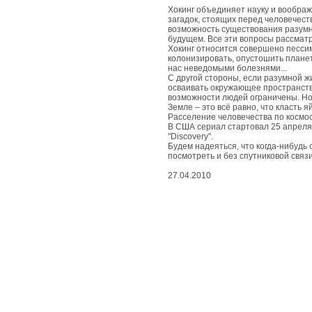
живые
чудеса
Хокинг объединяет науку и воображ
загадок, стоящих перед человечес
возможность существования разумно
будущем. Все эти вопросы рассматр
вдохновенные
Хокинг относится совершено пессиме
чудеса
колонизировать, опустошить планет
нас неведомыми болезнями...
С другой стороны, если разумной ж
съедобные
осваивать окружающее пространство
чудеса
возможности людей ограничены. Но 
Земле – это всё равно, что класть я
Расселение человечества по космосу 
В США сериал стартовал 25 апреля.
природные
"Discovery".
чудеса
Будем надеяться, что когда-нибудь 
посмотреть и без спутниковой связи.
космические
27.04.2010
чудеса
развлекательные
чудеса