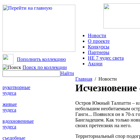
Новости
О проекте
Конкурсы
Партнеры
НЕ 7 чудес света
Пополнить коллекцию
Акции
Поиск по коллекции
Найти
Главная
/ Новости
Исчезновение 
рукотворные
чудеса
Остров Южный Талпатти – ил
живые
небольшим необитаемым остро
чудеса
Ганги... Появился он в 70-х 
Бангладешем. Как только нов
вдохновенные
своих претензиях на него.
чудеса
Территориальный спор подог
съедобные