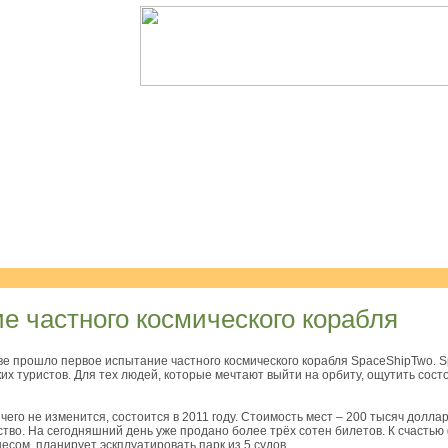
е частного космического корабля
ве прошло первое испытание частного космического корабля SpaceShipTwo. S
х туристов. Для тех людей, которые мечтают выйти на орбиту, ощутить сост
чего не изменится, состоится в 2011 году. Стоимость мест – 200 тысяч дол
тво. На сегодняшний день уже продано более трёх сотен билетов. К счастью ф
есом, планирует эскплуатировать парк из 5 судов.