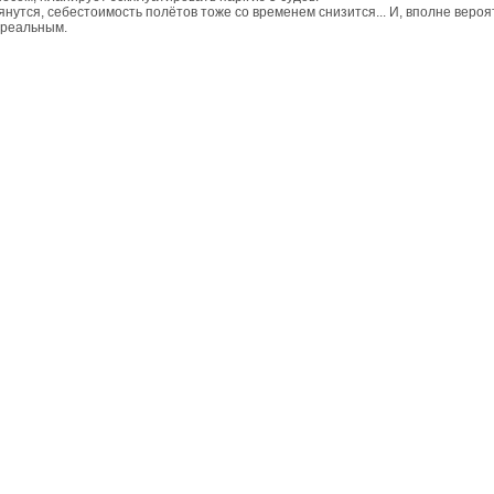
янутся, себестоимость полётов тоже со временем снизится... И, вполне вероят
 реальным.