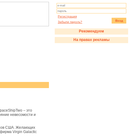
Регистрация
Вход
Забыли пароль?
Рекомендуем
На правах рекламы
paceShipTwo – это
ояние невесомости и
ларов США. Желающих
ирма Virgin Galactic