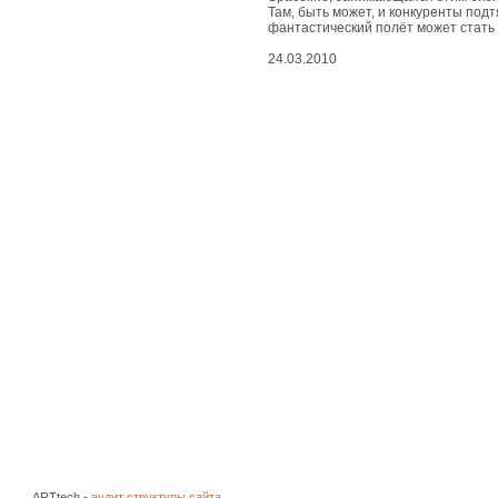
живые
Там, быть может, и конкуренты подт
чудеса
фантастический полёт может стать
24.03.2010
вдохновенные
чудеса
съедобные
чудеса
природные
чудеса
космические
чудеса
развлекательные
чудеса
ARTtech -
аудит структуры сайта