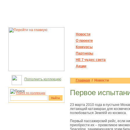
Новости
О проекте
Конкурсы
Партнеры
НЕ 7 чудес света
Акции
Пополнить коллекцию
Главная
/ Новости
Первое испытани
Поиск по коллекции
Найти
23 марта 2010 года в пустыне Моха
летающий катамаран для космически
рукотворные
полюбоваться Землёй из космоса.
чудеса
Первый пассажирский рейс, если ни
приобрести их – превеликое множес
Spaceline, занимающаяся этим бизн