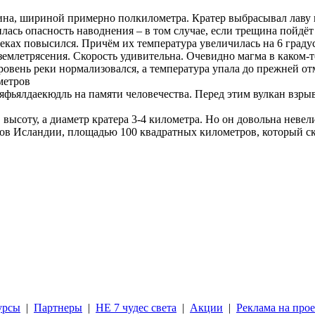
ина, шириной примерно полкилометра. Кратер выбрасывал лаву в
лась опасность наводнения – в том случае, если трещина пойдёт
еках повысился. Причём их температура увеличилась на 6 граду
 землетрясения. Скорость удивительна. Очевидно магма в каком-т
ровень реки нормализовался, а температура упала до прежней о
метров
фьялдаекюдль на памяти человечества. Перед этим вулкан взрыва
 высоту, а диаметр кратера 3-4 километра. Но он довольна невел
ов Исландии, площадью 100 квадратных километров, который ск
урсы
|
Партнеры
|
НЕ 7 чудес света
|
Акции
|
Реклама на прое