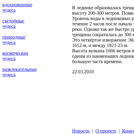
вдохновенные
В леднике образовалась трещ
чудеса
высоту 200-300 метров. Появи
Уровень воды в ледниковых р
съедобные
течение 2 часов после начала
чудеса
реки. Однако так же быстро у
трещины сократилась до 300 
природные
Это четвёртое извержение Эйя
чудеса
1612-м, и между 1821-23-м.
Высота вулкана 1666 метров в
космические
одним из наименьших ледник
чудеса
большую часть времени.
развлекательные
22.03.2010
чудеса
Новости
|
О проекте
|
Конк