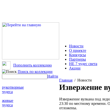
Новости
О проекте
Конкурсы
Партнеры
НЕ 7 чудес света
Пополнить коллекцию
Акции
Поиск по коллекции
Найти
Главная
/ Новости
Извержение в
рукотворные
чудеса
Извержение вулкана под ледни
живые
23:30 по местному времени. 
чудеса
отложены.