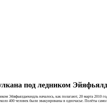
улкана под ледником Эйяфьял
ком Эйяфьялдаекюдль началось, как полагают, 20 марта 2010 год
Около 400 человек были эвакуированы в одночасье. Полёты само