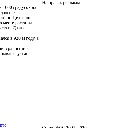
На правах рекламы
 1000 градусов на
 дальше.
сов по Цельсию в
о месте достигла
тметки. Длина
лся в 920-м году, в
ик в равнение с
рывает вулкан
кте
Copyright © 2007–2026