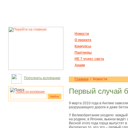
Новости
О проекте
Конкурсы
Партнеры
НЕ 7 чудес света
Акции
Пополнить коллекцию
Главная
/ Новости
Первый случай 
Поиск по коллекции
Найти
9 марта 2010 года в Англию завезл
разрушающего дороги и даже бетон
рукотворные
чудеса
У Великобритании уходило каждый г
на родине, в Японии, вьюнок ведёт 
Весной этого года горца выпустят в
Интересно то, что это – первый слу