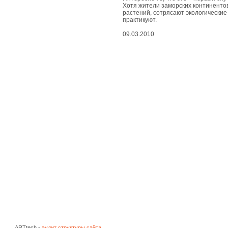
живые
Хотя жители заморских континентов
чудеса
растений, сотрясают экологически
практикуют.
вдохновенные
09.03.2010
чудеса
съедобные
чудеса
природные
чудеса
космические
чудеса
развлекательные
чудеса
ARTtech -
аудит структуры сайта