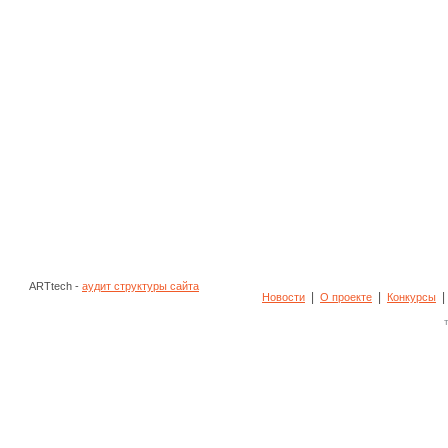
ARTtech -
аудит структуры сайта
|
|
Новости
О проекте
Конкурсы