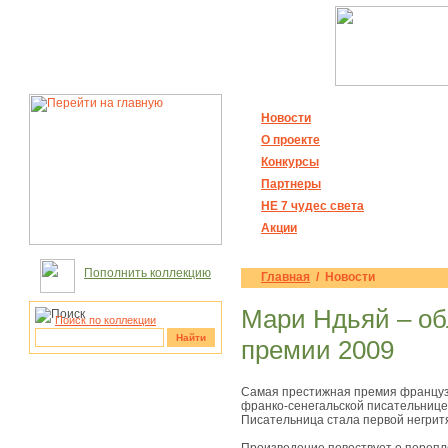
Новости
О проекте
Конкурсы
Партнеры
НЕ 7 чудес света
Акции
Пополнить коллекцию
Главная
/ Новости
Мари Ндьяй – об
Поиск по коллекции
Найти
премии 2009
рукотворные
Самая престижная премия француз
чудеса
франко-сенегальской писательнице
Писательница стала первой негрит