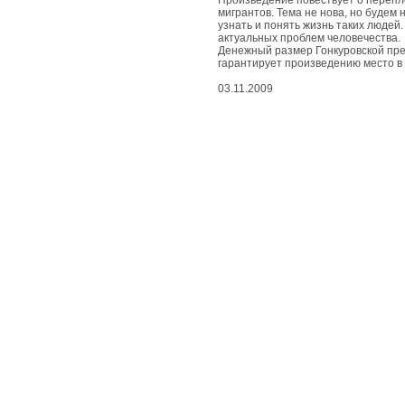
живые
Произведение повествует о перепл
чудеса
мигрантов. Тема не нова, но будем
узнать и понять жизнь таких людей
актуальных проблем человечества.
Денежный размер Гонкуровской прем
вдохновенные
гарантирует произведению место в 
чудеса
03.11.2009
съедобные
чудеса
природные
чудеса
космические
чудеса
развлекательные
чудеса