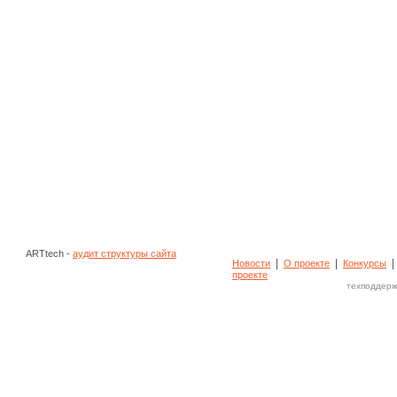
ARTtech -
аудит структуры сайта
|
|
Новости
О проекте
Конкурсы
проекте
техподдерж