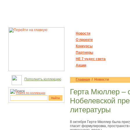
Новости
О проекте
Конкурсы
Партнеры
НЕ 7 чудес света
Акции
Пополнить коллекцию
Главная
/ Новости
Герта Мюллер – 
Поиск по коллекции
Найти
Нобелевской пре
литературы
рукотворные
чудеса
8 октября Герте Мюллер была прис
гласит формулировка, пространств 