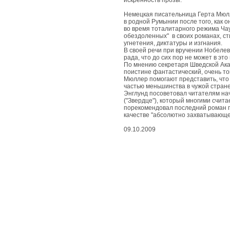
живые
искренность прозы.
чудеса
Немецкая писательница Герта Мюл
в родной Румынии после того, как 
во время тоталитарного режима Ча
вдохновенные
обездоленных" в своих романах, ст
чудеса
угнетения, диктатуры и изгнания.
В своей речи при вручении Нобелев
рада, что до сих пор не может в это
съедобные
По мнению секретаря Шведской Ака
чудеса
поистине фантастический, очень то
Мюллер помогают представить, что 
частью меньшинства в чужой стране
Энглунд посоветовал читателям нач
природные
("Звердце"), который многими счит
чудеса
порекомендовал последний роман пи
качестве "абсолютно захватывающе
космические
09.10.2009
чудеса
развлекательные
чудеса