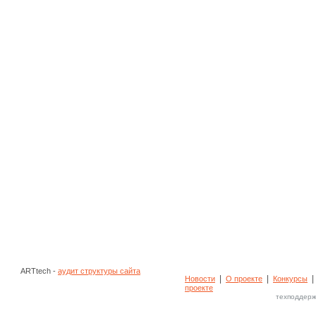
ARTtech -
аудит структуры сайта
|
|
Новости
О проекте
Конкурсы
проекте
техподдерж