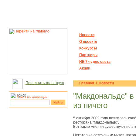
Новости
О проекте
Конкурсы
Партнеры
НЕ 7 чудес света
Акции
Пополнить коллекцию
Главная
/ Новости
"Макдональдс" в
Поиск по коллекции
Найти
из ничего
рукотворные
5 октября 2009 года появилось соо
чудеса
ресторана "Макдональдс".
Вот какие мнения существуют по эт
Некоторые сотрудники музея, кото