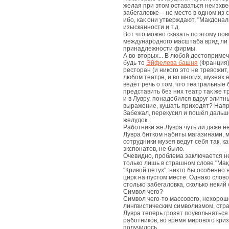
живые
желая при этом оставаться неизхв
чудеса
забегаловке – не место в одном из
ибо, как они утверждают, "Макдона
изысканности и т.д.
вдохновенные
Вот что можно сказать по этому пов
чудеса
международного масштаба вряд ли
принадлежности фирмы.
А во-вторых... В любой достопримеч
будь то
Эйфелева башня
(Франция)
съедобные
ресторан (и никого это не тревожит
чудеса
любом театре, и во многих, музеях 
ведёт речь о том, что театральные
представить без них театр так же т
природные
и в Лувру, понадобился вдруг элитн
чудеса
выражение, кушать приходят? Напро
Забежал, перекусил и пошёл дальш
желудок.
Работники же Лувра чуть ли даже н
космические
Лувра битком набиты магазинами, 
чудеса
сотрудники музея ведут себя так, ка
экспонатов, не было.
Очевидно, проблема заключается не
развлекательные
только лишь в страшном слове "Мак
чудеса
"Кривой петух", никто бы особенно
цирк на пустом месте. Однако слов
столько забегаловка, сколько некий
Символ чего?
Символ чего-то массового, нехорош
лингвистическим символизмом, стра
Лувра теперь грозят поувольняться.
работников, во время мирового криз
получилось.