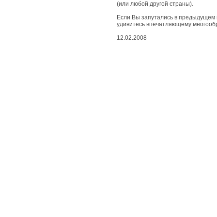
живые
(или любой другой страны).
чудеса
Если Вы запутались в предыдущем
удивитесь впечатляющему многообр
вдохновенные
чудеса
12.02.2008
съедобные
чудеса
природные
чудеса
космические
чудеса
развлекательные
чудеса