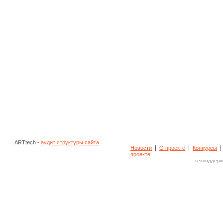
ARTtech -
аудит структуры сайта
|
|
Новости
О проекте
Конкурсы
проекте
техподдерж