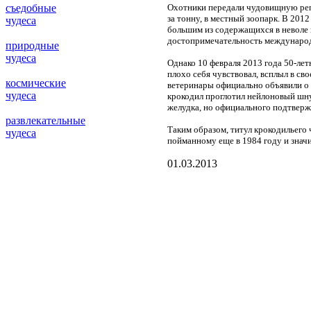
съедобные
Охотники передали чудовищную репт
за тонну, в местный зоопарк. В 20
чудеса
большим из содержащихся в неволе 
достопримечательность междунаро
природные
чудеса
Однако 10 февраля 2013 года 50-лет
плохо себя чувствовал, всплыл в сво
космические
ветеринары официально объявили о е
чудеса
крокодил проглотил нейлоновый шнур
желудка, но официального подтверж
развлекательные
Таким образом, титул крокодильего
чудеса
пойманному еще в 1984 году и зна
01.03.2013