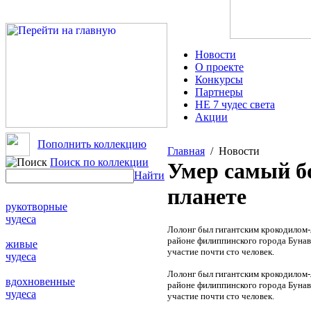
Новости
О проекте
Конкурсы
Партнеры
НЕ 7 чудес света
Акции
Пополнить коллекцию
Главная
/ Новости
Поиск по коллекции
Умер самый б
Найти
планете
рукотворные
чудеса
Лолонг был гигантским крокодилом-
районе филиппинского города Бунава
живые
участие почти сто человек.
чудеса
Лолонг был гигантским крокодилом-
вдохновенные
районе филиппинского города Бунава
чудеса
участие почти сто человек.