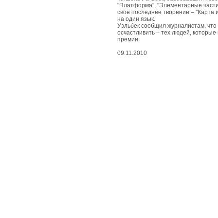
живые
"Платформа", "Элементарные частиц
чудеса
своё последнее творение – "Карта 
на один язык.
Уэльбек сообщил журналистам, что 
вдохновенные
осчастливить – тех людей, которые 
чудеса
премии.
09.11.2010
съедобные
чудеса
природные
чудеса
космические
чудеса
развлекательные
чудеса