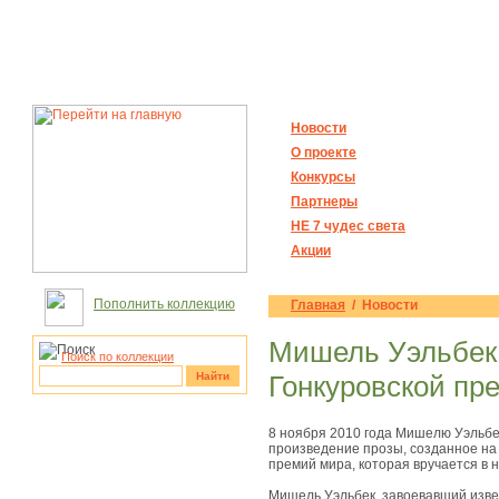
Новости
О проекте
Конкурсы
Партнеры
НЕ 7 чудес света
Акции
Пополнить коллекцию
Главная
/ Новости
Мишель Уэльбек 
Поиск по коллекции
Найти
Гонкуровской пр
рукотворные
8 ноября 2010 года Мишелю Уэльбе
чудеса
произведение прозы, созданное на
премий мира, которая вручается в н
Мишель Уэльбек, завоевавший извес