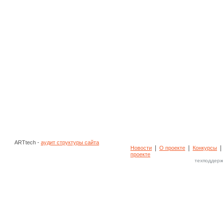
ARTtech -
аудит структуры сайта
|
|
Новости
О проекте
Конкурсы
проекте
техподдерж