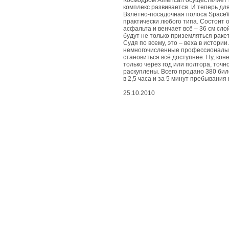
живые
Космодром Americah осуществляет к
чудеса
комплекс развивается. И теперь дл
Взлётно-посадочная полоса SpaceW
практически любого типа. Состоит о
асфальта и венчает всё – 36 см сло
вдохновенные
будут не только приземляться раке
чудеса
Судя по всему, это – веха в истори
немногочисленные профессионалы и
становиться всё доступнее. Ну, ко
съедобные
только через год или полтора, точ
чудеса
раскуплены. Всего продано 380 бил
в 2,5 часа и за 5 минут пребывания
25.10.2010
природные
чудеса
космические
чудеса
развлекательные
чудеса