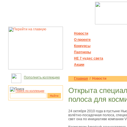
Новости
О проекте
Конкурсы
Партнеры
НЕ 7 чудес света
Акции
Пополнить коллекцию
Главная
/ Новости
Открыта cпециал
Поиск по коллекции
Найти
полоса для косм
рукотворные
24 октября 2010 года в пустыне Нь
чудеса
взлётно-посадочная полоса, специа
свет она по инициативе компании Vi