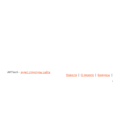
ARTtech -
аудит структуры сайта
|
|
Новости
О проекте
Конкурсы