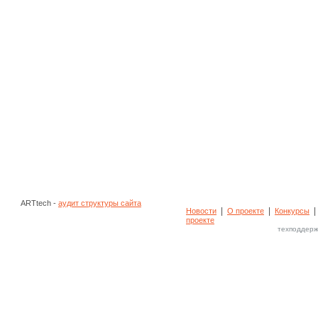
ARTtech -
аудит структуры сайта
|
|
Новости
О проекте
Конкурсы
проекте
техподдерж