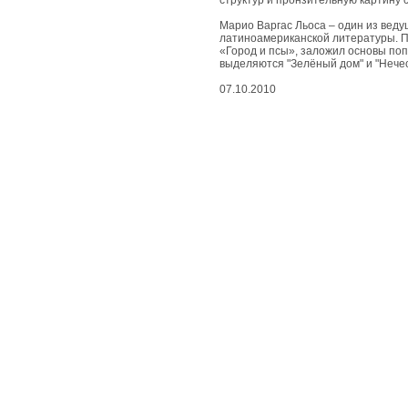
живые
структур и пронзительную картину 
чудеса
Марио Варгас Льоса – один из вед
латиноамериканской литературы. П
«Город и псы», заложил основы поп
вдохновенные
выделяются "Зелёный дом" и "Нечес
чудеса
07.10.2010
съедобные
чудеса
природные
чудеса
космические
чудеса
развлекательные
чудеса