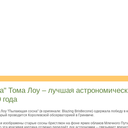
" Тома Лоу – лучшая астрономическ
 года
Лоу "Пылающая сосна" (в оригинале: Blazing Bristlecone) одержала победу в 
рый проводится Королевской обсерваторией в Гринвиче.
и изображены старые сосны бристлкон на фоне ярких облаков Млечного Пут
что эта красивая картина отлично передаёт дух астрономии – связывает впеч