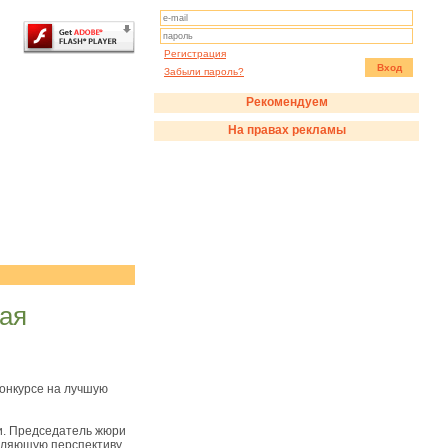
Регистрация
Вход
Забыли пароль?
Рекомендуем
На правах рекламы
ая
конкурсе на лучшую
и. Председатель жюри
атляющую перспективу