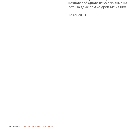
живые
ночного звёздного неба с жизнью н
чудеса
лет. Но даже самые древние из них 
13.09.2010
вдохновенные
чудеса
съедобные
чудеса
природные
чудеса
космические
чудеса
развлекательные
чудеса
ARTtech -
аудит структуры сайта