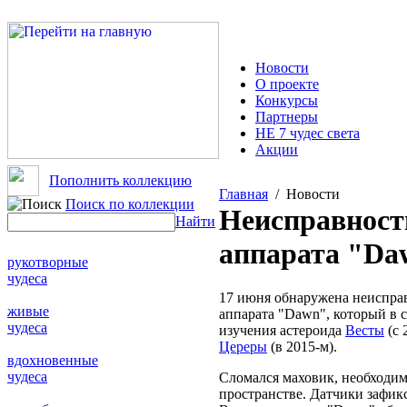
Новости
О проекте
Конкурсы
Партнеры
НЕ 7 чудес света
Акции
Пополнить коллекцию
Главная
/ Новости
Поиск по коллекции
Неисправност
Найти
аппарата "Da
рукотворные
чудеса
17 июня обнаружена неиспра
живые
аппарата "Dawn", который в с
чудеса
изучения астероида
Весты
(с 
Цереры
(в 2015-м).
вдохновенные
чудеса
Сломался маховик, необходим
пространстве. Датчики зафик