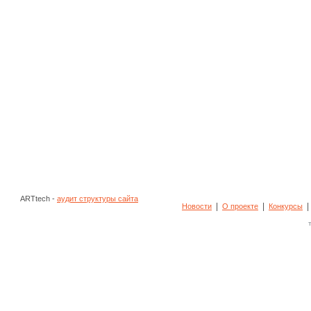
ARTtech -
аудит структуры сайта
|
|
Новости
О проекте
Конкурсы