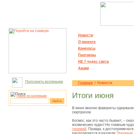
Новости
О проекте
Конкурсы
Партнеры
НЕ 7 чудес света
Акции
Пополнить коллекцию
Главная
/ Новости
Итоги июня
Поиск по коллекции
Найти
В июне многие фавориты одержали 
сюрпризов.
рукотворные
чудеса
Космос, как это часто бывает, – ок
космических чудес! Но главным чуд
теорией
. Правда, к достопримечате
располагается в разделе
"Научные 