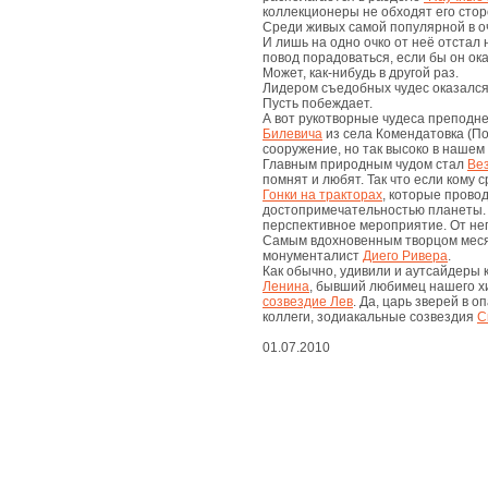
живые
коллекционеры не обходят его стор
чудеса
Среди живых самой популярной в о
И лишь на одно очко от неё отстал
повод порадоваться, если бы он ока
вдохновенные
Может, как-нибудь в другой раз.
чудеса
Лидером съедобных чудес оказалс
Пусть побеждает.
А вот рукотворные чудеса преподн
Билевича
из села Комендатовка (По
съедобные
сооружение, но так высоко в нашем
чудеса
Главным природным чудом стал
Ве
помнят и любят. Так что если кому 
Гонки на тракторах
, которые прово
природные
достопримечательностью планеты.
чудеса
перспективное мероприятие. От нег
Самым вдохновенным творцом меся
монументалист
Диего Ривера
.
Как обычно, удивили и аутсайдеры
космические
Ленина
, бывший любимец нашего х
чудеса
созвездие Лев
. Да, царь зверей в о
коллеги, зодиакальные созвездия
С
развлекательные
01.07.2010
чудеса