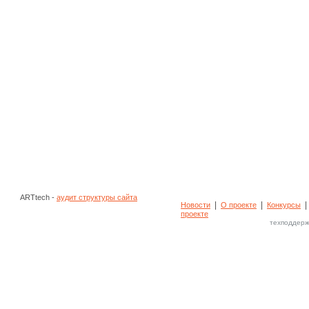
ARTtech -
аудит структуры сайта
|
|
Новости
О проекте
Конкурсы
проекте
техподдерж