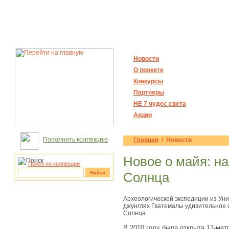
Новости
О проекте
Конкурсы
Партнеры
НЕ 7 чудес света
Акции
Пополнить коллекцию
Главная
/ Новости
Новое о майя: н
Поиск по коллекции
Найти
Солнца
рукотворные
Археологической экспедиции из Ун
чудеса
джунглях Гватемалы удивительное 
Солнца.
В 2010 году была открыта 13-мет