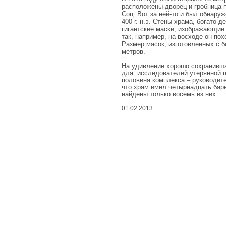
живые
расположены дворец и гробница 
чудеса
Соц. Вот за ней-то и был обнаруж
400 г. н.э. Стены храма, богато 
гигантские маски, изображающие
вдохновенные
так, например, на восходе он пох
чудеса
Размер масок, изготовленных с 
метров.
съедобные
На удивление хорошо сохранивша
чудеса
для
исследователей утерянной 
половина комплекса – руководит
что храм имел четырнадцать бар
найдены только восемь из них.
природные
чудеса
01.02.2013
космические
чудеса
развлекательные
чудеса