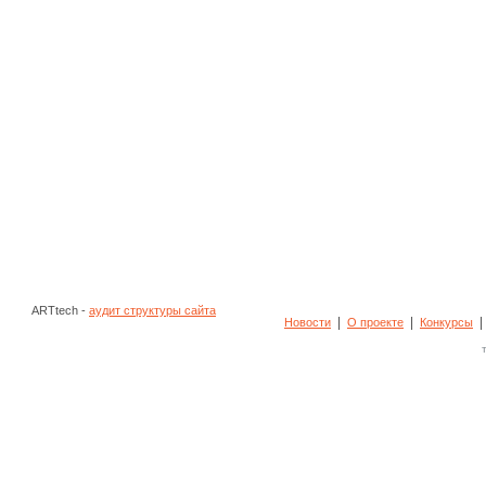
ARTtech -
аудит структуры сайта
|
|
Новости
О проекте
Конкурсы