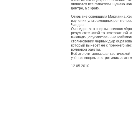
живые
часть галактик устроена именно так
чудеса
являются все галактики. Однако нов
центре, а с краю.
Открытие совершила Марианна Хейд
вдохновенные
изучении ультрамощных рентгеновс
чудеса
Чандра.
Очевидно, что сверхмассивная чёрн
результате какой-то невероятной 
съедобные
выкладки, опубликованные Майклом 
чудеса
столкновении чёрных дыр образов
который вынесет её с прежнего мес
волновой ракеты.
Всё это считалось фантастической 
природные
учёные впервые встретились с этим
чудеса
12.05.2010
космические
чудеса
развлекательные
чудеса