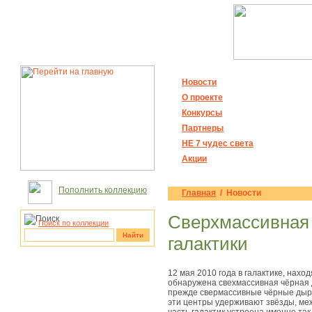
Новости
О проекте
Конкурсы
Партнеры
НЕ 7 чудес света
Акции
Пополнить коллекцию
Главная
/ Новости
Сверхмассивная 
Поиск по коллекции
Найти
галактики
рукотворные
12 мая 2010 года в галактике, нах
чудеса
обнаружена свехмассивная чёрная 
прежде свермассивные чёрные дыры
эти центры удерживают звёзды, меж