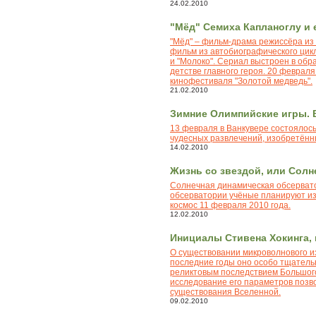
живые
24.02.2010
чудеса
"Мёд" Семиха Капланоглу и 
"Мёд" – фильм-драма режиссёра из
вдохновенные
фильм из автобиографического цикл
чудеса
и "Молоко". Сериал выстроен в обра
детстве главного героя. 20 феврал
кинофестиваля "Золотой медведь".
съедобные
21.02.2010
чудеса
Зимние Олимпийские игры. 
13 февраля в Ванкувере состоялось
природные
чудесных развлечений, изобретённ
чудеса
14.02.2010
Жизнь со звездой, или Сол
космические
Солнечная динамическая обсервато
чудеса
обсерватории учёные планируют изу
космос 11 февраля 2010 года.
12.02.2010
развлекательные
чудеса
Инициалы Стивена Хокинга,
О существовании микроволнового из
последние годы оно особо тщатель
реликтовым последствием Большог
исследование его параметров позв
существования Вселенной.
09.02.2010