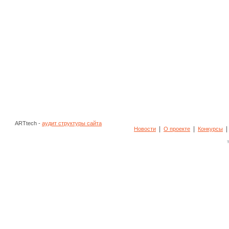
ARTtech -
аудит структуры сайта
|
|
Новости
О проекте
Конкурсы