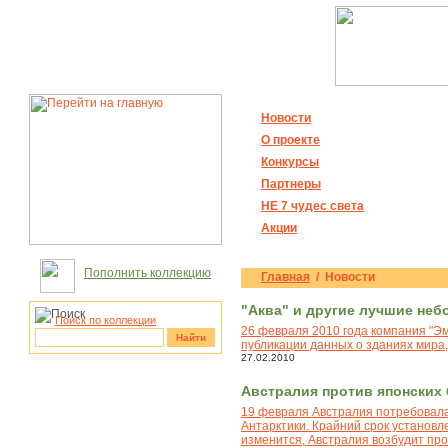
Новости
О проекте
Конкурсы
Партнеры
НЕ 7 чудес света
Акции
Пополнить коллекцию
Главная
/ Новости
"Аква" и другие лучшие неб
Поиск по коллекции
26 февраля 2010 года компания "Э
Найти
публикации данных о зданиях мира,
27.02.2010
рукотворные
Австралия против японских
чудеса
19 февраля Австралия потребовала
Антарктики. Крайний срок установле
изменится, Австралия возбудит пр