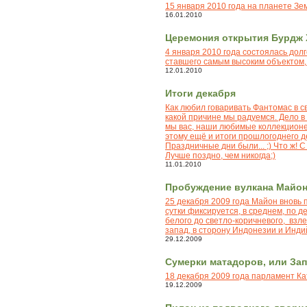
15 января 2010 года на планете Зе
16.01.2010
Церемония открытия Бурдж 
4 января 2010 года состоялась до
ставшего самым высоким объектом,
12.01.2010
Итоги декабря
Как любил говаривать Фантомас в св
какой причине мы радуемся. Дело в
мы вас, наши любимые коллекционер
этому ещё и итоги прошлогоднего д
Праздничные дни были... ;) Что ж! 
Лучше поздно, чем никогда;)
11.01.2010
Пробуждение вулкана Майо
25 декабря 2009 года Майон вновь 
сутки фиксируется, в среднем, по д
белого до светло-коричневого, взле
запад, в сторону Индонезии и Инди
29.12.2009
Сумерки матадоров, или За
18 декабря 2009 года парламент К
19.12.2009