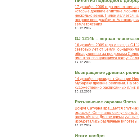
Пилон из подводного дворц
17 декабря 2009 года египетские а
которые древние египтяне любили с
несколько веков. Пилон является ч
острове неподалёку от Александрии
землетрясения.
18.12.2009
GJ 1214b – первая планета-о
16 декабря 2009 года у звезды GJ 
световых лет от Земли, обнаружили
обнаруженных за пределами Солнеч
гигантов, вращающихся вокруг Солн
17.12.2009
Возвращение древних реликв
14 декабря президент Франции Ник
Мубараку древние реликвии. На эт
художественно расписанных плит, 
15.12.2009
Разъяснение окраски Япета
Вокруг Сатурна вращается спутник
окраской. Он – наполовину чёрный
очень чёткая. Долгое время учёные
изобретались различные гипотезы..
14.12.2009
Итоги ноября