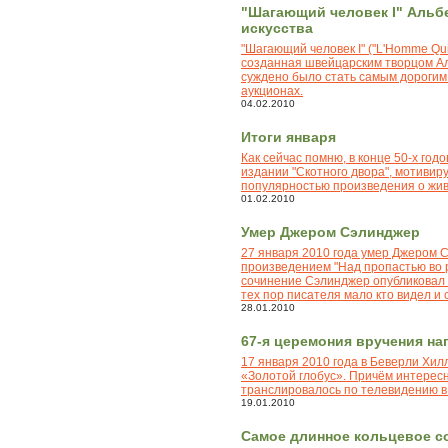
"Шагающий человек I" Альб
искусства
"Шагающий человек I" ("L'Homme Qui
созданная швейцарским творцом Аль
суждено было стать самым дорогим 
аукционах.
04.02.2010
Итоги января
Как сейчас помню, в конце 50-х год
издании "Скотного двора", мотивир
популярностью произведения о жив
01.02.2010
Умер Джером Сэлинджер
27 января 2010 года умер Джером 
произведением "Над пропастью во 
сочинение Сэлинджер опубликовал в
тех пор писателя мало кто видел и
28.01.2010
67-я церемония вручения на
17 января 2010 года в Беверли Хил
«Золотой глобус». Причём интересн
транслировалось по телевидению в
19.01.2010
Самое длинное кольцевое со